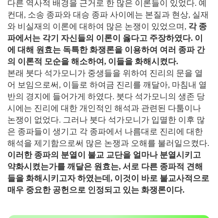
다른 역사적 배경을 근거로 한 많은 이론들이 있었다. 예
컨대, 소송 종파와 대승 종파 사이에는 본질과 현상, 실재
와 비실재의 이론에 대하여 많은 논쟁이 있었으며,
각 종
파에서는 각기 자신들의 이론이 옳다고 주장하였다. 이
에 대해 원효는 독특한 화쟁론을 이용하여 여러 종파 간
의 이론적 모순을 해소하여, 이들을 화해시켰다.
본래 붓다 석가모니가 중생들을 위하여 진리의 문을 열
어 보임으로써, 이들로 하여금 진리를 깨달아, 마침내 열
반의 경지에 들어가게 하였다. 붓다 석가모니의 생존 당
시에는 진리에 대한 개인적인 해석과 관련된 다툼이나
논쟁이 없었다. 그러나 붓다 석가모니가 입멸한 이후 많
은 종파들이 생기고 각 종파에서 나름대로 진리에 대한
해석을 제기함으로써 많은 논쟁과 오해를 불러일으켰다.
이러한 종파의 분열이 불교 교단을 얼마나 분열시키고
약화시켰는가를 깨달은 원효는, 서로 다른 종파적 견해
들을 화해시키고자 하였는데, 이것이 바로 불교사적으로
매우 중요한 공헌으로 인정되고 있는 화쟁론이다.