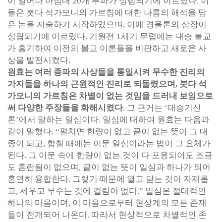
이 일어나 마침내 20개 부파가 성립되기에 이르렀다. 이
들은 붓다 석가모니의 가르침에 대한 나름의 해석을 담
은 논을 저술하기 시작하였으며, 이에 경율론의 삼장이
성립되기에 이르렀다. 기원전 1세기 무렵에는 대승 불교
가 흥기하여 이전의 불교 이론들을 비판하고 새로운 사
상을 발전시켰다.
원효는 여러 종파의 사상들을 통일시켜 무수한 진리의
가지들을 하나의 근원적인 진리로 되돌렸으며, 붓다 석
가모니의 가르침은 차별이 없는 것임을 드러내 보임으로
써 다양한 주장들을 화해시켰다
. 그 근거는 ‘대승기신
론’에서 말하는 일심이다. 일심에 대하여 원효는 다음과
같이 말했다. “펼치면 한량이 없고 끝이 없는 뜻이 그 대
종이 되고, 합칠 때에는 이문 일심이라는 법이 그 요체가
된다. 그 이문 속에 한량이 없는 것이 다 포용되어도 조금
도 혼란됨이 없으며, 끝이 없는 뜻이 일심과 하나가 되어
혼연히 융합한다. 그렇기 때문에 열고 닫는 것이 자재롭
고, 세우고 부수는 것에 걸림이 없다.” 일심은 절대적인
하나의 마음이며, 이 마음으로부터 현상계의 모든 존재
들이 전개되어 나온다. 따라서 현상적으로 차별적인 존