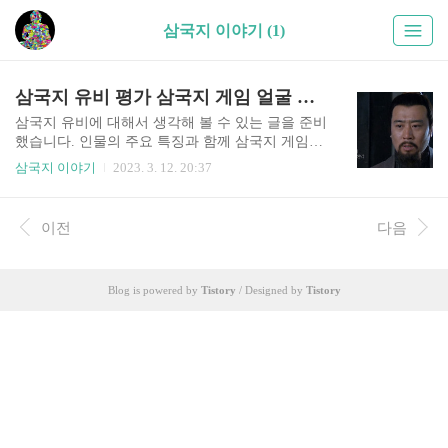
삼국지 이야기 (1)
삼국지 유비 평가 삼국지 게임 얼굴 능력치
삼국지 유비에 대해서 생각해 볼 수 있는 글을 준비
했습니다. 인물의 주요 특징과 함께 삼국지 게임에
등장하는 얼굴 이미지와 능력치에 대한 내용도 있
삼국지 이야기
2023. 3. 12. 20:37
으니, 관심 있으신 분들께서는 유익한 시간이 되실
것입니다. 1. 삼국지 유비는 누구인가? 우리나라에
서 삼국지를 읽어보신 분들은 대부분 유비라는 인
이전
다음
물을 중심에 놓고 삼국지를 이해해 가기 시작합니
다. 최근에는 다양한 관점에서, 그리고 객관적인 시
점에서 이야기를 진행하는 책이 많지만, 20여 년 전
Blog is powered by
Tistory
/ Designed by
Tistory
까지만 해도 소설 삼국지는 유비를 를 위한 책이라
고 해도 과언이 아닐 정도로 그를 중심에 놓고 서술
하는 책이 대부분이었습니다. 어쨌든 삼국지에 등
장하는 삼국 중에 한 축을 세운 유비는 본인은 인정
하기 싫겠지만, 조조와 마찬가지로 황제를 꿈꿔온
야심가라고 할 수 있습니다...