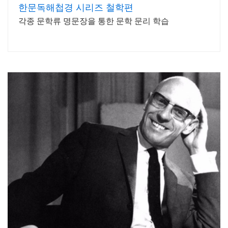
한문독해첩경 시리즈 철학편
각종 문학류 명문장을 통한 문학 문리 학습