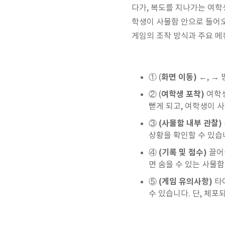
다가, 복도를 지나가는 여학
학생이 사물함 안으로 들어오
게임의 조작 방식과 주요 메
화면 이동)
① (
←, →
여학생 포착)
② (
여학생
뻗게 되고, 여학생이 
(사물함 내부 관찰)
③
상황을 확인할 수 있습
(기록 및 점수)
④
끌어
면 숨을 수 있는 사물
(게임 유의사항)
⑤
타이
수 있습니다. 단, 체포